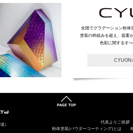
全国でグラデーション粉体
塗装の枠組みを超え、提案
色彩に関するすべ
CYUO
代表よりご挨拶
工場）
粉体塗装(パウダーコーティング)とは