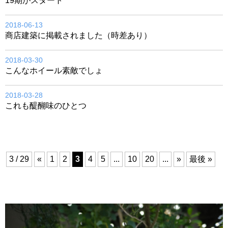
19期がスタート
2018-06-13
商店建築に掲載されました（時差あり）
2018-03-30
こんなホイール素敵でしょ
2018-03-28
これも醍醐味のひとつ
3 / 29
«
1
2
3
4
5
...
10
20
...
»
最後 »