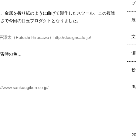
プ
し、金属を折り紙のように曲げて製作したスツール。この複雑
展
かさで今回の目玉プロダクトとなりました。
文
澤太（Futoshi Hirasawa）
http://designcafe.jp/
瀬
黄昏時の色…
粉
風
://www.sankougiken.co.jp/
2