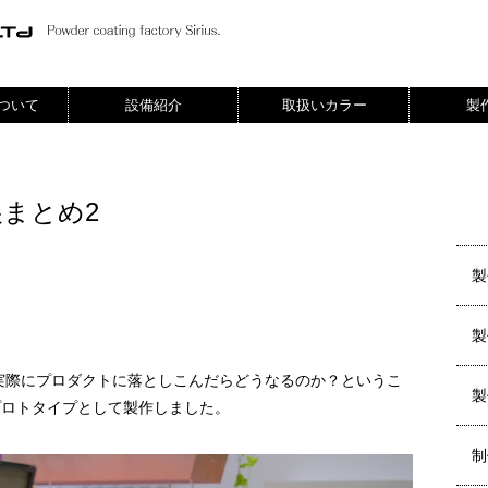
ついて
設備紹介
取扱いカラー
製
展まとめ2
製
。
製
を実際にプロダクトに落としこんだらどうなるのか？というこ
製
プロトタイプとして製作しました。
制