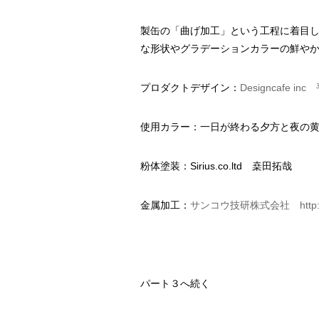
製缶の「曲げ加工」という工程に着目
な形状やグラデーションカラーの鮮や
プロダクトデザイン：
Designcafe inc
平
使用カラー：一日が終わる夕方と夜の
粉体塗装：Sirius.co.ltd 桒田拓哉
金属加工：
サンコウ技研株式会社
http
パート３へ続く