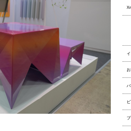
X
イ
お
バ
ビ
ブ