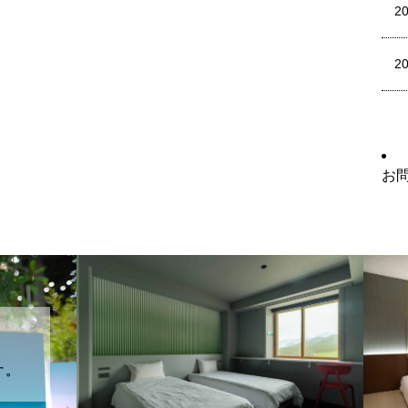
2
2
お
す。