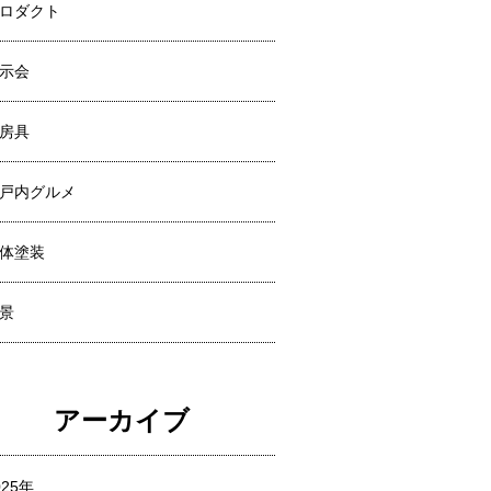
ロダクト
示会
房具
戸内グルメ
体塗装
景
アーカイブ
025年