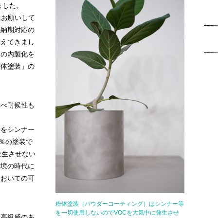
ました。
にお願いして
短納期対応の
増えてきまし
装の内製化を
粉体塗装」の
比べ耐候性も
。
料をシンナー
0％の塗装で
発生させない
環境の時代に
においての可
粉体塗装（パウダーコーティング）はシンナー等
を一切使用しないのでVOCを大気中に発生させ
や高級感のあ