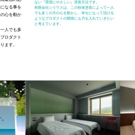
ない『環境にやさしい』塗装方法です。
せになる事を
有限会社シリウスは、この粉体塗装によって一人
でも多くの方の心を動かし、幸せになって頂ける
人の心を動か
ようなプロダクトの開発にも力を入れていきたい
と考えています。
て一人でも多
るプロダクト
おります。
す。