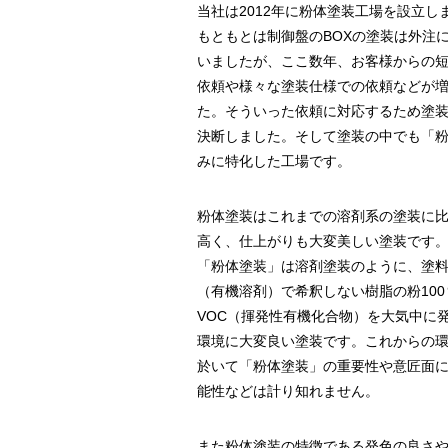
当社は2012年に粉体塗装工場を設立し
もともとは制御盤のBOXの塗装は外注
いましたが、ここ数年、お客様からの
依頼や様々な塗装仕様での依頼などが
た。そういった依頼に対応するため塗
決断しました。そして塗装の中でも「
みに特化した工場です。
粉体塗装はこれまでの溶剤系の塗装に
高く、仕上がりも大変美しい塗装です
「粉体塗装」は溶剤塗装のように、塗
（有機溶剤）で希釈しない樹脂の粉10
VOC（揮発性有機化合物）を大気中に
環境に大変良い塗装です。これからの
於いて「粉体塗装」の重要性や意匠面
能性などは計り知れません。
また粉体塗装の特徴である発色の良さ